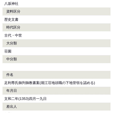
八坂神社
資料区分
歴史文書
時代区分
古代・中世
大分類
荘園
中分類
件名
足利尊氏御判御教書案(堀江荘地頭職の下地管領を認める)
年月日
文和二年(1353)四月一九日
差出人