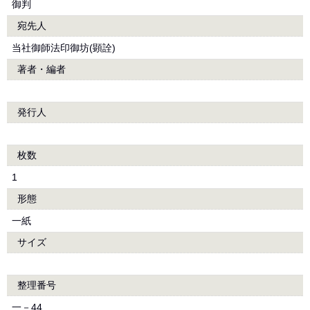
御判
宛先人
当社御師法印御坊(顕詮)
著者・編者
発行人
枚数
1
形態
一紙
サイズ
整理番号
一－44