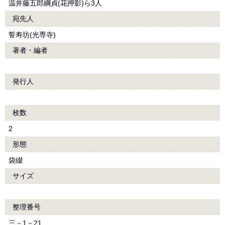
温井藤五郎綱貞(花押影)ら3人
宛先人
誓寿坊(光専寺)
著者・編者
発行人
枚数
2
形態
袋綴
サイズ
整理番号
三－1－21