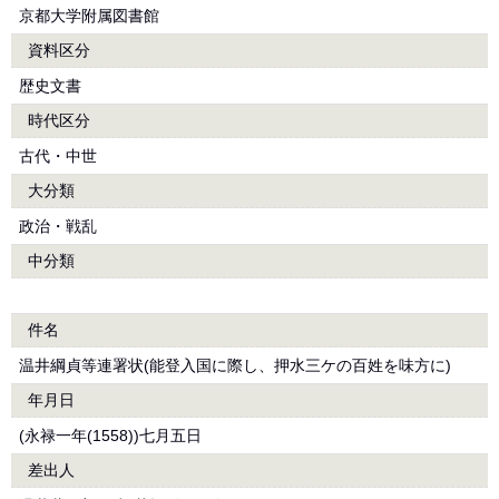
京都大学附属図書館
資料区分
歴史文書
時代区分
古代・中世
大分類
政治・戦乱
中分類
件名
温井綱貞等連署状(能登入国に際し、押水三ケの百姓を味方に)
年月日
(永禄一年(1558))七月五日
差出人