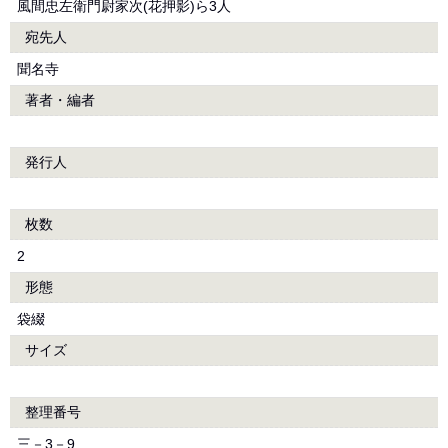
風間忠左衛門尉家次(花押影)ら3人
宛先人
聞名寺
著者・編者
発行人
枚数
2
形態
袋綴
サイズ
整理番号
三－3－9