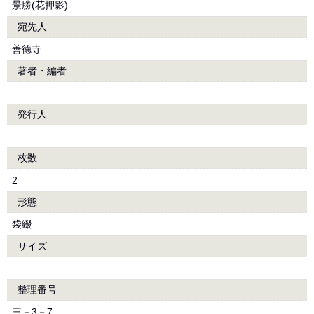
景勝(花押影)
宛先人
善徳寺
著者・編者
発行人
枚数
2
形態
袋綴
サイズ
整理番号
三－3－7