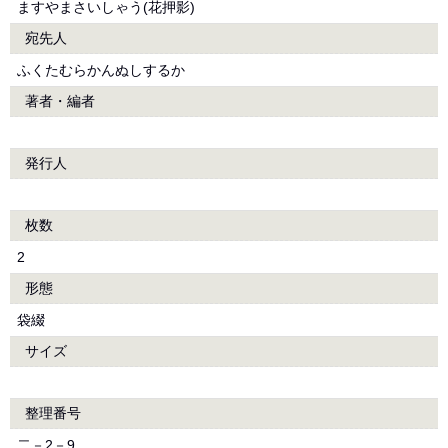
ますやまさいしゃう(花押影)
宛先人
ふくたむらかんぬしするか
著者・編者
発行人
枚数
2
形態
袋綴
サイズ
整理番号
二－2－9