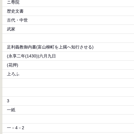
ニ尊院
歴史文書
古代・中世
武家
足利義教御内書(富山柳町を上臈へ知行させる)
(永享二年(1430))六月九日
(花押)
上ろふ
3
一紙
一－4－2