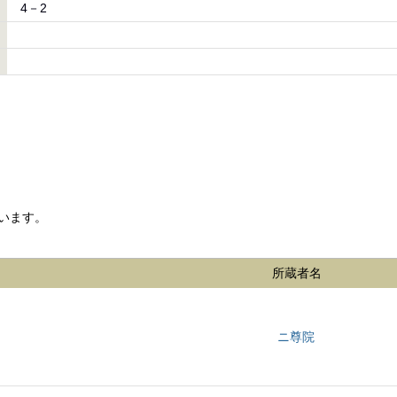
4－2
います。
所蔵者名
ニ尊院