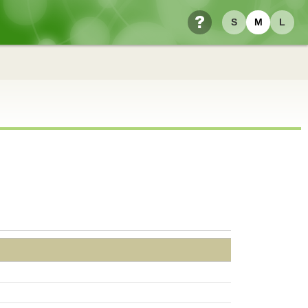
S
M
L
ヘルプ