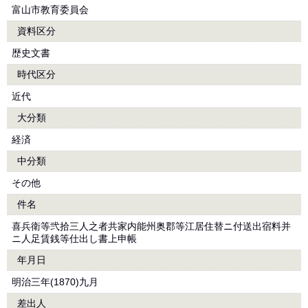
富山市教育委員会
資料区分
歴史文書
時代区分
近代
大分類
経済
中分類
その他
件名
喜兵衛等弐拾三人之者共家内能州奥郡等江居住替ニ付送出宿料并
ニ人足賃銭等仕出し書上申帳
年月日
明治三年(1870)九月
差出人