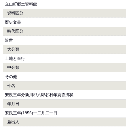
立山町郷土資料館
資料区分
歴史文書
時代区分
近世
大分類
土地と奉行
中分類
その他
件名
安政三年分新川郡六郎谷村年貢皆済状
年月日
安政三年(1856)一二月二一日
差出人