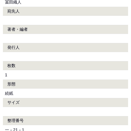
冨田織人
宛先人
著者・編者
発行人
枚数
1
形態
続紙
サイズ
整理番号
一－21－1