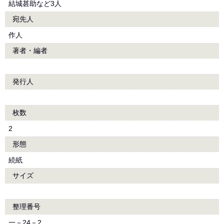
結城甚助など3人
宛先人
作人
著者・編者
発行人
枚数
2
形態
続紙
サイズ
整理番号
一－24－2