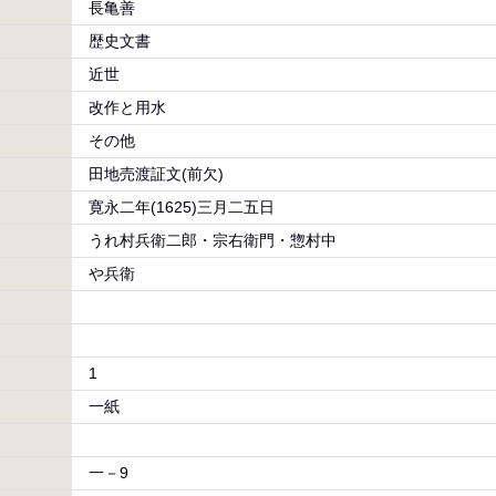
長亀善
歴史文書
近世
改作と用水
その他
田地売渡証文(前欠)
寛永二年(1625)三月二五日
うれ村兵衛二郎・宗右衛門・惣村中
や兵衛
1
一紙
一－9