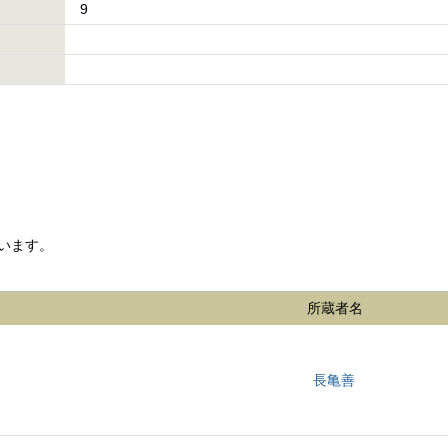
9
います。
所蔵者名
長亀善