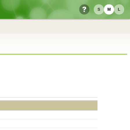
S
M
L
ヘルプ