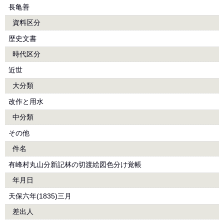
長亀善
資料区分
歴史文書
時代区分
近世
大分類
改作と用水
中分類
その他
件名
有峰村丸山分新記林の切渡絵図色分け覚帳
年月日
天保六年(1835)三月
差出人