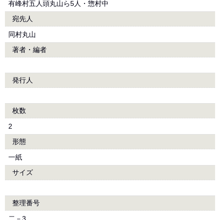
有峰村五人頭丸山ら5人・惣村中
宛先人
同村丸山
著者・編者
発行人
枚数
2
形態
一紙
サイズ
整理番号
二－3