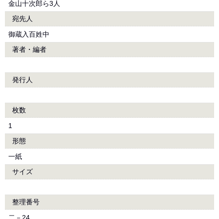
金山十次郎ら3人
宛先人
御蔵入百姓中
著者・編者
発行人
枚数
1
形態
一紙
サイズ
整理番号
二－24