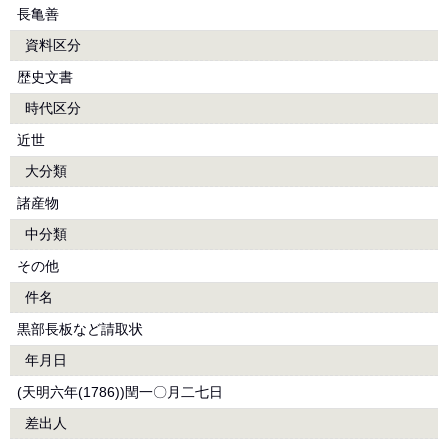
長亀善
資料区分
歴史文書
時代区分
近世
大分類
諸産物
中分類
その他
件名
黒部長板など請取状
年月日
(天明六年(1786))閏一〇月二七日
差出人