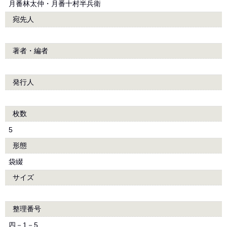
月番林太仲・月番十村半兵衛
宛先人
著者・編者
発行人
枚数
5
形態
袋綴
サイズ
整理番号
四－1－5