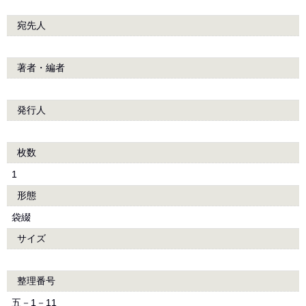
宛先人
著者・編者
発行人
枚数
1
形態
袋綴
サイズ
整理番号
五－1－11