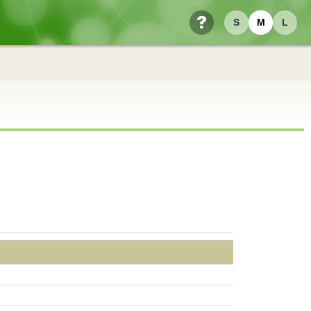
S
M
L
ヘルプ