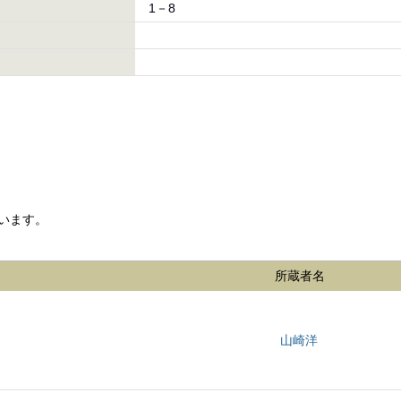
1－8
います。
所蔵者名
山崎洋