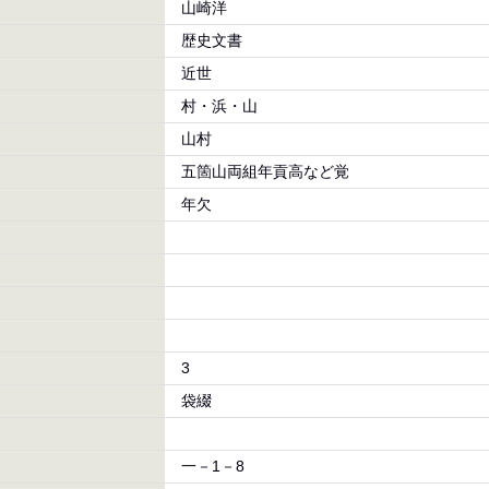
山崎洋
歴史文書
近世
村・浜・山
山村
五箇山両組年貢高など覚
年欠
3
袋綴
一－1－8