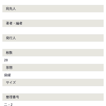
宛先人
著者・編者
発行人
枚数
28
形態
袋綴
サイズ
整理番号
二－2