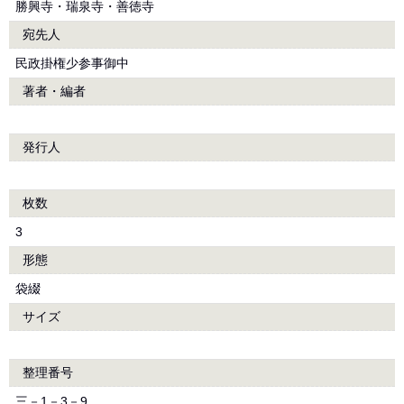
勝興寺・瑞泉寺・善徳寺
宛先人
民政掛権少参事御中
著者・編者
発行人
枚数
3
形態
袋綴
サイズ
整理番号
三－1－3－9