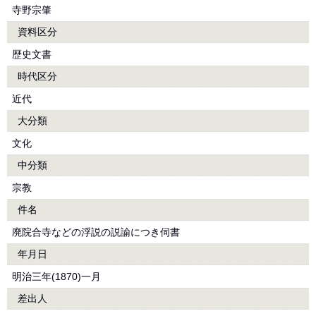
寺野宗肇
資料区分
歴史文書
時代区分
近代
大分類
文化
中分類
宗教
件名
廃院合寺などの浮説の説諭につき伺書
年月日
明治三年(1870)一月
差出人