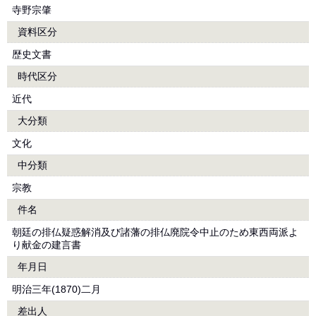
寺野宗肇
資料区分
歴史文書
時代区分
近代
大分類
文化
中分類
宗教
件名
朝廷の排仏疑惑解消及び諸藩の排仏廃院令中止のため東西両派よ
り献金の建言書
年月日
明治三年(1870)二月
差出人