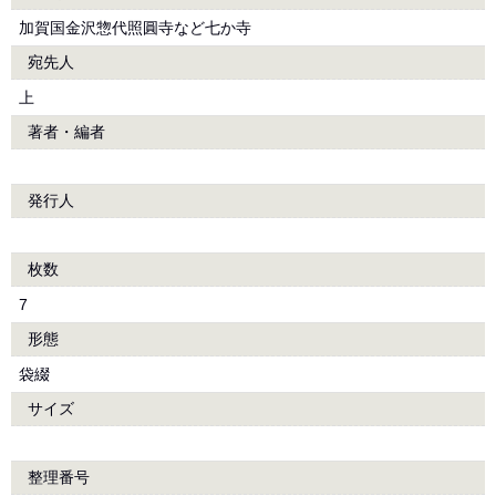
加賀国金沢惣代照圓寺など七か寺
宛先人
上
著者・編者
発行人
枚数
7
形態
袋綴
サイズ
整理番号