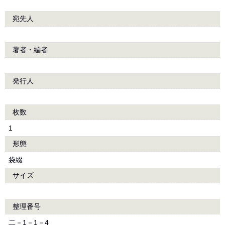
宛先人
著者・編者
発行人
枚数
1
形態
袋綴
サイズ
整理番号
二－1－1－4