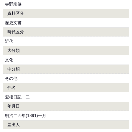
寺野宗肇
資料区分
歴史文書
時代区分
近代
大分類
文化
中分類
その他
件名
愛櫻日記 二
年月日
明治二四年(1891)一月
差出人