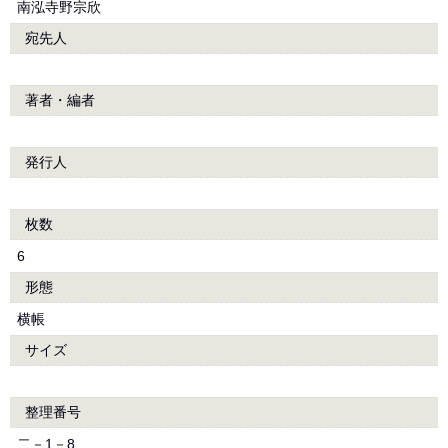
南泓寺野宗欣
宛先人
著者・編者
発行人
枚数
6
形態
横帳
サイズ
整理番号
二－1－8