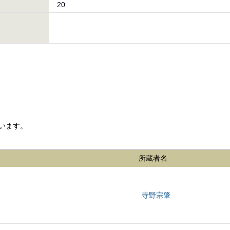
20
います。
所蔵者名
寺野宗肇