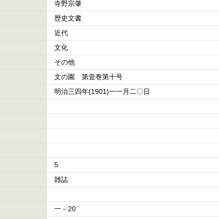
寺野宗肇
歴史文書
近代
文化
その他
文の園 第壹巻第十号
明治三四年(1901)一一月二〇日
5
雑誌
一－20