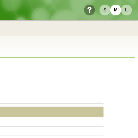
S
M
L
ヘルプ