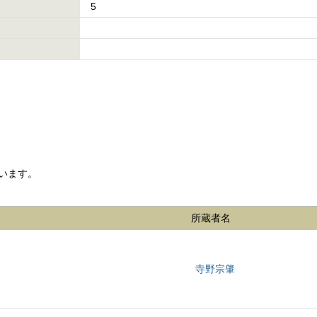
5
います。
所蔵者名
寺野宗肇