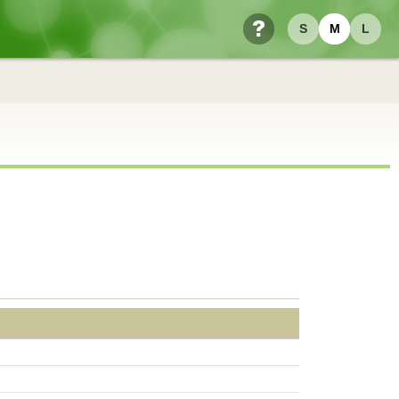
S
M
L
ヘルプ