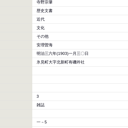
寺野宗肇
歴史文書
近代
文化
その他
安理曽海
明治三六年(1903)一月三〇日
氷見町大字北新町有磯吟社
3
雑誌
一－5