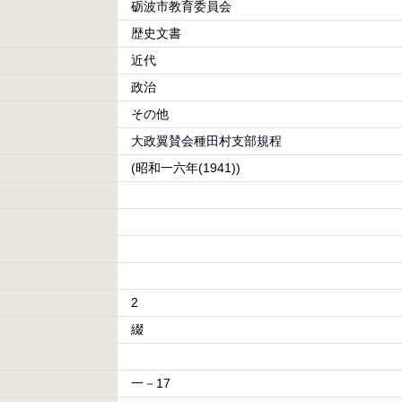
砺波市教育委員会
歴史文書
近代
政治
その他
大政翼賛会種田村支部規程
(昭和一六年(1941))
2
綴
一－17