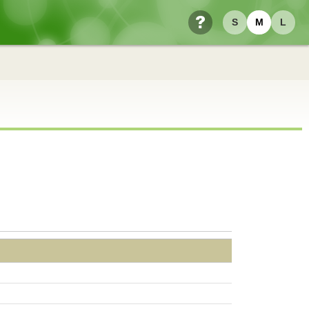
S
M
L
ヘルプ