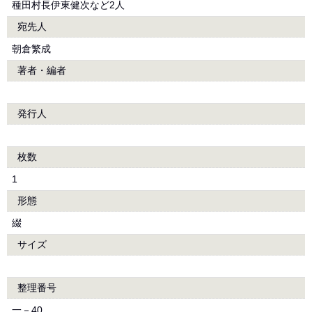
種田村長伊東健次など2人
宛先人
朝倉繁成
著者・編者
発行人
枚数
1
形態
綴
サイズ
整理番号
一－40