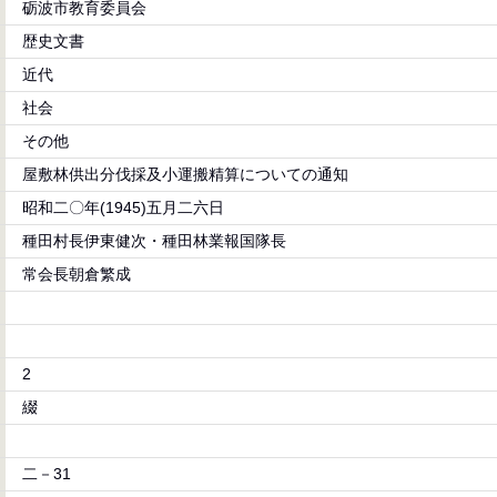
砺波市教育委員会
歴史文書
近代
社会
その他
屋敷林供出分伐採及小運搬精算についての通知
昭和二〇年(1945)五月二六日
種田村長伊東健次・種田林業報国隊長
常会長朝倉繁成
2
綴
二－31