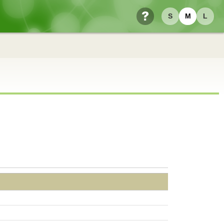
S
M
L
ヘルプ