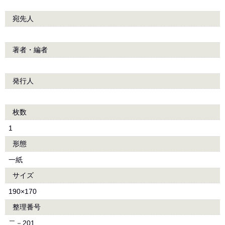
宛先人
著者・編者
発行人
枚数
1
形態
一紙
サイズ
190×170
整理番号
二－201