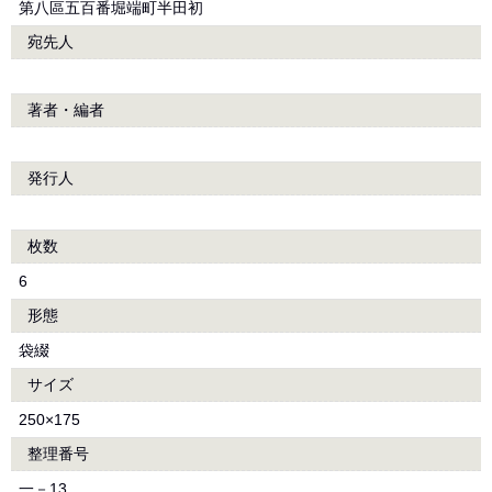
第八區五百番堀端町半田初
宛先人
著者・編者
発行人
枚数
6
形態
袋綴
サイズ
250×175
整理番号
一－13