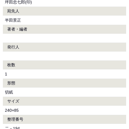
坪田忠七郎(印)
宛先人
半田景正
著者・編者
発行人
枚数
1
形態
切紙
サイズ
240×85
整理番号
二－194