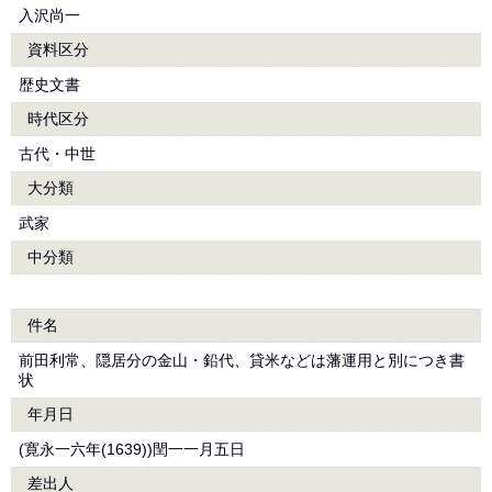
入沢尚一
資料区分
歴史文書
時代区分
古代・中世
大分類
武家
中分類
件名
前田利常、隠居分の金山・鉛代、貸米などは藩運用と別につき書
状
年月日
(寛永一六年(1639))閏一一月五日
差出人