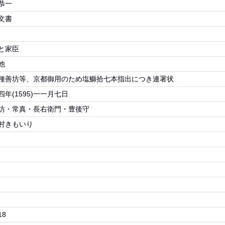
恭一
文書
と家臣
他
種善坊等、京都御用のため塩鰤拾七本指出につき連署状
四年(1595)一一月七日
坊・常真・長右衛門・豊後守
村きもいり
18