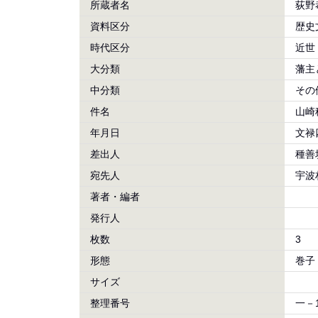
所蔵者名
荻野
資料区分
歴史
時代区分
近世
大分類
藩主
中分類
その
件名
山崎
年月日
文禄
差出人
種善
宛先人
宇波
著者・編者
発行人
枚数
3
形態
巻子
サイズ
整理番号
一－