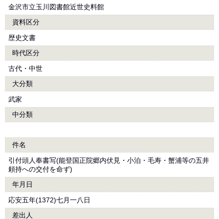
金沢市立玉川図書館近世史料館
資料区分
歴史文書
時代区分
古代・中世
大分類
武家
中分類
件名
引付頭人奉書写(能登国正院郷内伏見・小泊・毛寿・蟹浦等の五井
頼持への交付を命ず)
年月日
応安五年(1372)七月一八日
差出人