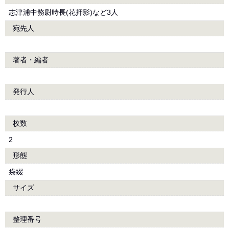
志津浦中務尉時長(花押影)など3人
宛先人
著者・編者
発行人
枚数
2
形態
袋綴
サイズ
整理番号