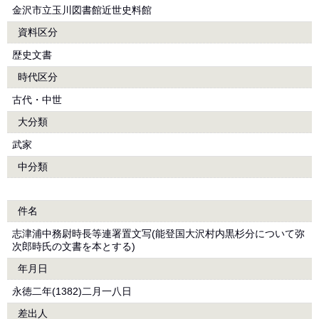
金沢市立玉川図書館近世史料館
資料区分
歴史文書
時代区分
古代・中世
大分類
武家
中分類
件名
志津浦中務尉時長等連署置文写(能登国大沢村内黒杉分について弥
次郎時氏の文書を本とする)
年月日
永徳二年(1382)二月一八日
差出人