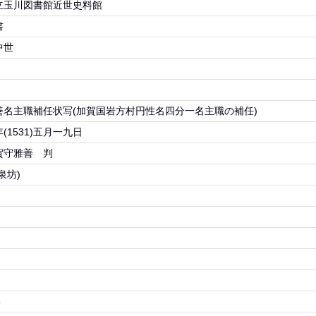
立玉川図書館近世史料館
書
中世
善名主職補任状写(加賀国岩方村円性名四分一名主職の補任)
(1531)五月一九日
賀守雅善 判
泉坊)
5