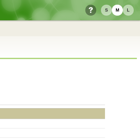
S
M
L
ヘルプ