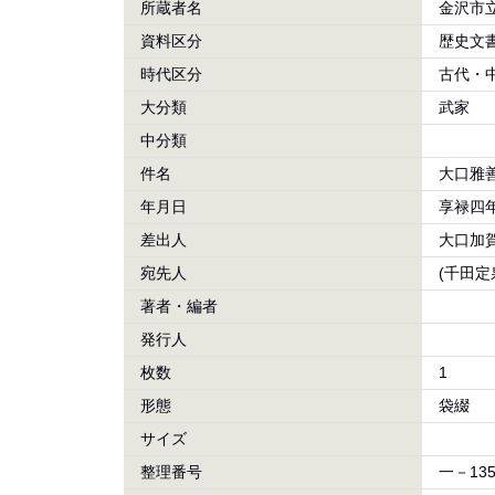
所蔵者名
金沢市
資料区分
歴史文
時代区分
古代・
大分類
武家
中分類
件名
大口雅
年月日
享禄四年
差出人
大口加
宛先人
(千田定
著者・編者
発行人
枚数
1
形態
袋綴
サイズ
整理番号
一－13