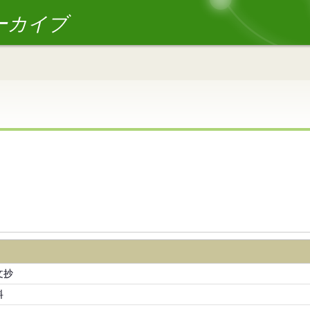
ーカイブ
文抄
料