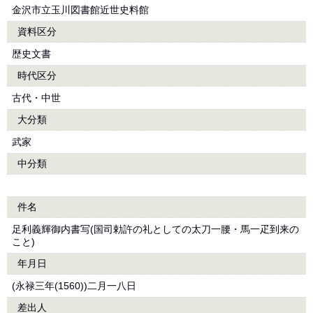
金沢市立玉川図書館近世史料館
資料区分
歴史文書
時代区分
古代・中世
大分類
武家
中分類
件名
足利義輝御内書写(国司勅許の礼としての太刀一腰・馬一疋到来の
こと)
年月日
(永禄三年(1560))二月一八日
差出人