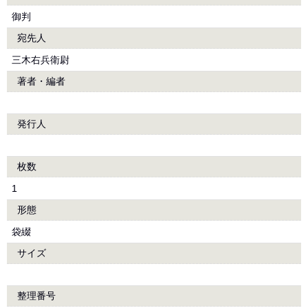
御判
宛先人
三木右兵衛尉
著者・編者
発行人
枚数
1
形態
袋綴
サイズ
整理番号