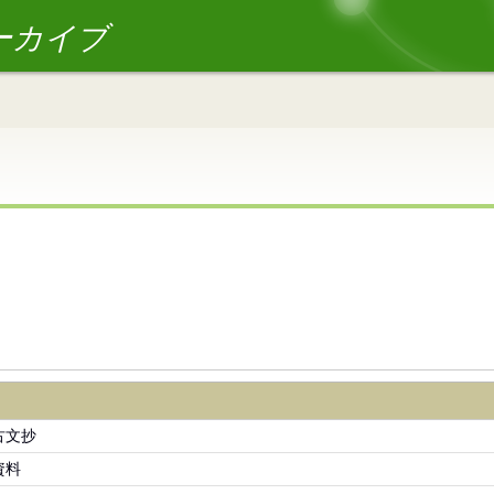
ーカイブ
古文抄
資料