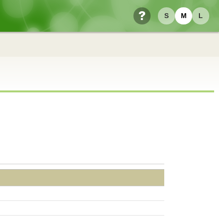
S
M
L
ヘルプ