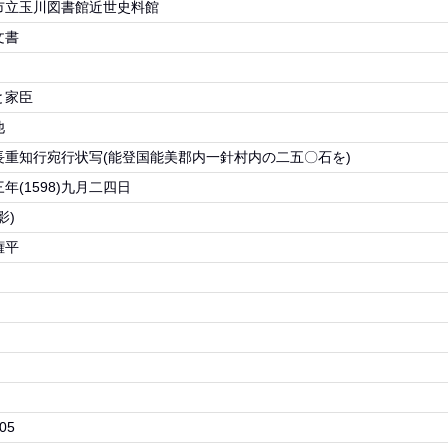
市立玉川図書館近世史料館
文書
と家臣
他
長重知行宛行状写(能登国能美郡内一針村内の二五〇石を)
年(1598)九月二四日
影)
権平
05