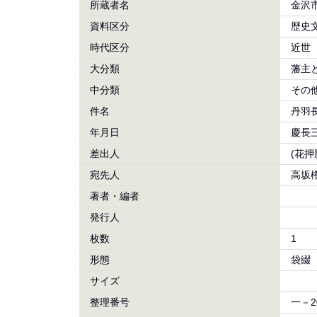
所蔵者名
金沢
資料区分
歴史
時代区分
近世
大分類
藩主
中分類
その
件名
丹羽
年月日
慶長三
差出人
(花押
宛先人
高坂
著者・編者
発行人
枚数
1
形態
袋綴
サイズ
整理番号
一－2