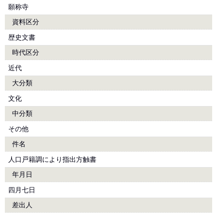
願称寺
資料区分
歴史文書
時代区分
近代
大分類
文化
中分類
その他
件名
人口戸籍調により指出方触書
年月日
四月七日
差出人