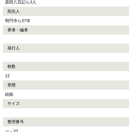
原田八百記ら3人
宛先人
明円寺ら37寺
著者・編者
発行人
枚数
12
形態
続紙
サイズ
整理番号
一－33