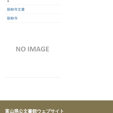
1
願称寺文書
願称寺
富山県公文書館ウェブサイト