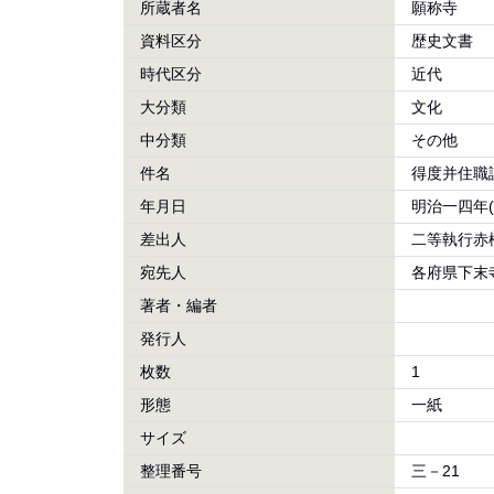
所蔵者名
願称寺
資料区分
歴史文書
時代区分
近代
大分類
文化
中分類
その他
件名
得度并住職
年月日
明治一四年(
差出人
二等執行赤
宛先人
各府県下末
著者・編者
発行人
枚数
1
形態
一紙
サイズ
整理番号
三－21