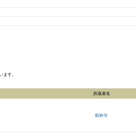
います。
所蔵者名
願称寺