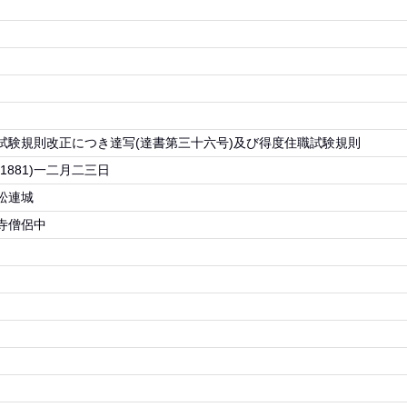
試験規則改正につき達写(達書第三十六号)及び得度住職試験規則
1881)一二月二三日
松連城
寺僧侶中