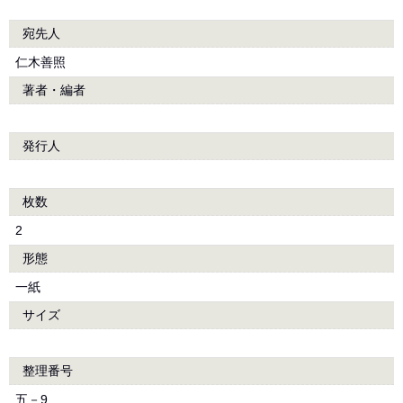
宛先人
仁木善照
著者・編者
発行人
枚数
2
形態
一紙
サイズ
整理番号
五－9