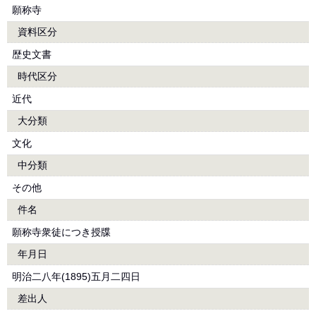
願称寺
資料区分
歴史文書
時代区分
近代
大分類
文化
中分類
その他
件名
願称寺衆徒につき授牒
年月日
明治二八年(1895)五月二四日
差出人