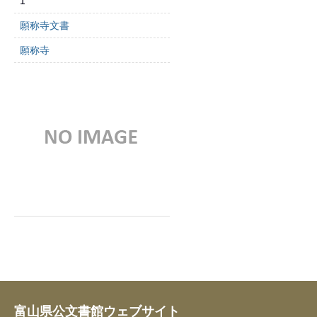
1
願称寺文書
願称寺
富山県公文書館ウェブサイト