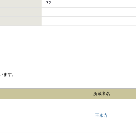
72
います。
所蔵者名
玉永寺