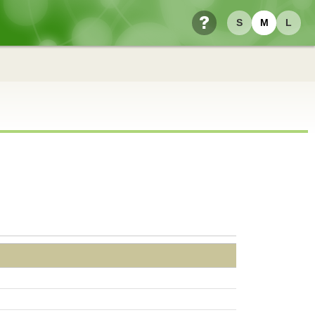
S
M
L
ヘルプ