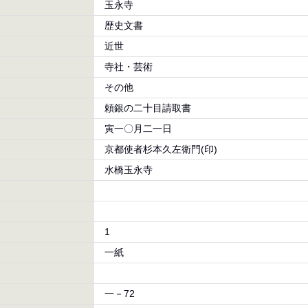
玉永寺
歴史文書
近世
寺社・芸術
その他
頼銀の二十目請取書
寅一〇月二一日
京都使者杉本久左衛門(印)
水橋玉永寺
1
一紙
一－72