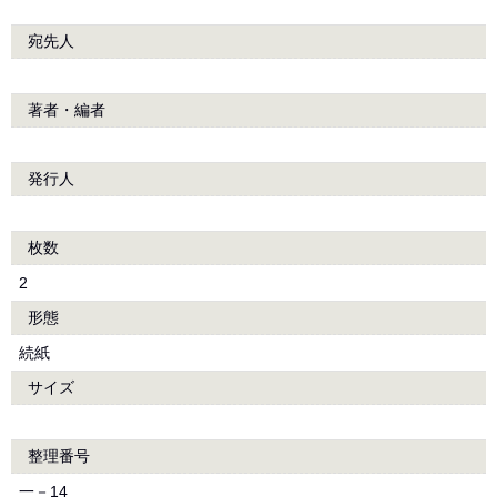
宛先人
著者・編者
発行人
枚数
2
形態
続紙
サイズ
整理番号
一－14