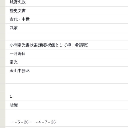
城野忠政
歴史文書
古代・中世
武家
小間常光書状案(新春祝儀として樽、肴請取)
一月晦日
常光
金山中務丞
1
袋綴
一－5－26･一－4－7－26