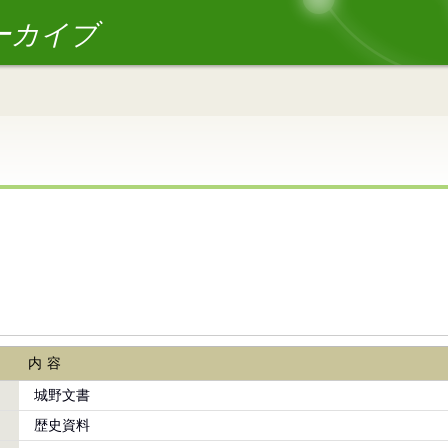
ーカイブ
内容
城野文書
歴史資料