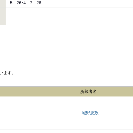
5－26･4－7－26
います。
所蔵者名
城野忠政