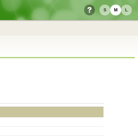
S
M
L
ヘルプ