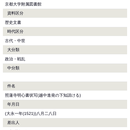
京都大学附属図書館
資料区分
歴史文書
時代区分
古代・中世
大分類
政治・戦乱
中分類
件名
照蓮寺明心書状写(越中進発の下知請ける)
年月日
(大永一年(1521))八月二八日
差出人