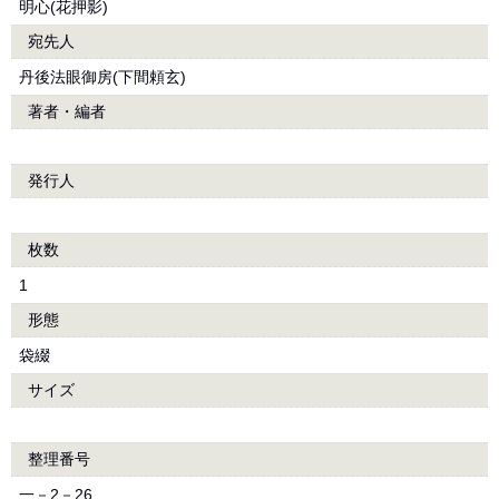
明心(花押影)
宛先人
丹後法眼御房(下間頼玄)
著者・編者
発行人
枚数
1
形態
袋綴
サイズ
整理番号
一－2－26