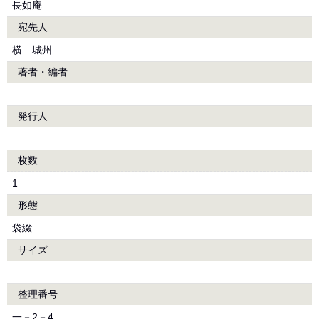
長如庵
宛先人
横 城州
著者・編者
発行人
枚数
1
形態
袋綴
サイズ
整理番号
一－2－4