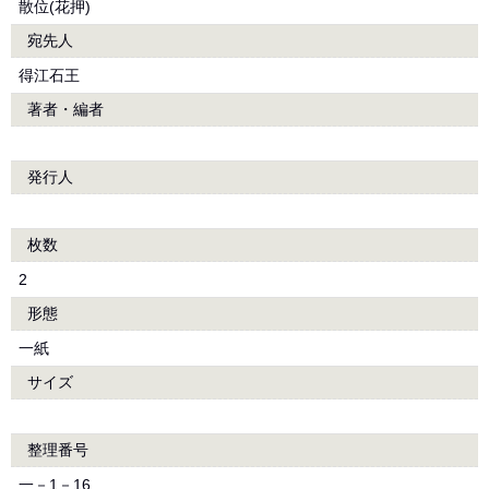
散位(花押)
宛先人
得江石王
著者・編者
発行人
枚数
2
形態
一紙
サイズ
整理番号
一－1－16