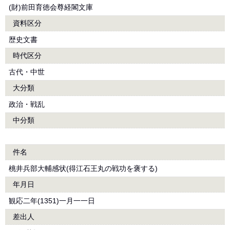
(財)前田育徳会尊経閣文庫
資料区分
歴史文書
時代区分
古代・中世
大分類
政治・戦乱
中分類
件名
桃井兵部大輔感状(得江石王丸の戦功を褒する)
年月日
観応二年(1351)一月一一日
差出人