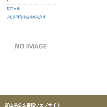
1
得江文書
(財)前田育徳会尊経閣文庫
富山県公文書館ウェブサイト