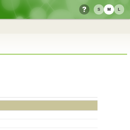
S
M
L
ヘルプ