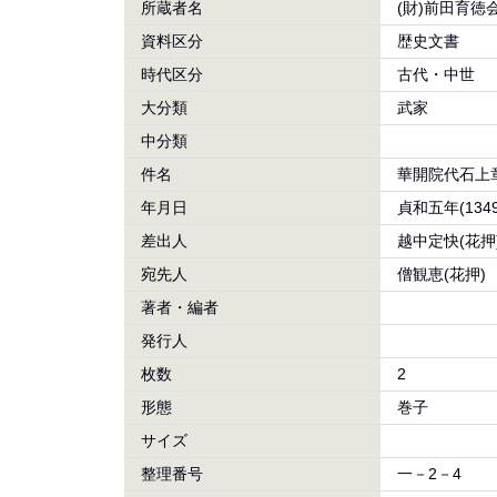
所蔵者名
(財)前田育徳
資料区分
歴史文書
時代区分
古代・中世
大分類
武家
中分類
件名
華開院代石上
年月日
貞和五年(134
差出人
越中定快(花押
宛先人
僧観恵(花押)
著者・編者
発行人
枚数
2
形態
巻子
サイズ
整理番号
一－2－4