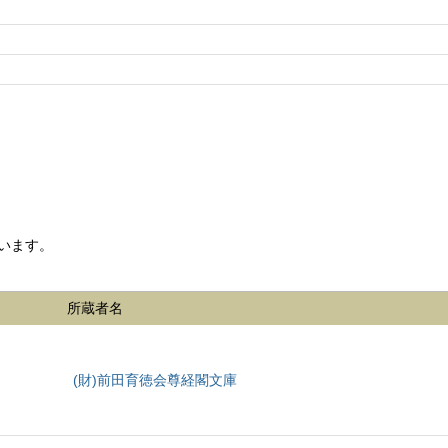
います。
所蔵者名
(財)前田育徳会尊経閣文庫