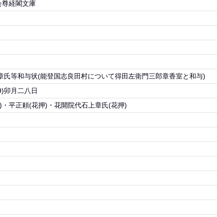
会尊経閣文庫
章氏等和与状(能登国志良田村について得田左衛門三郎章香室と和与)
9)卯月二八日
)・平正頼(花押)・花開院代石上章氏(花押)