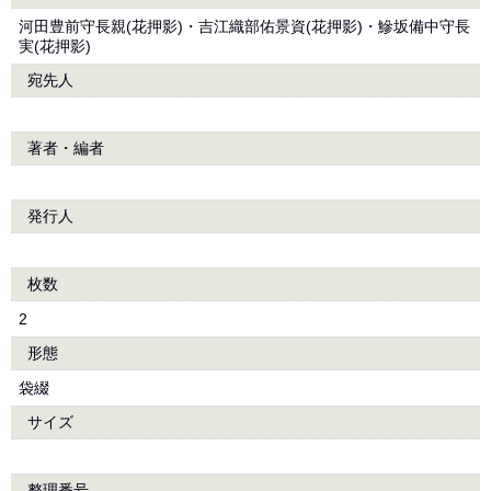
河田豊前守長親(花押影)・吉江織部佑景資(花押影)・鰺坂備中守長
実(花押影)
宛先人
著者・編者
発行人
枚数
2
形態
袋綴
サイズ
整理番号