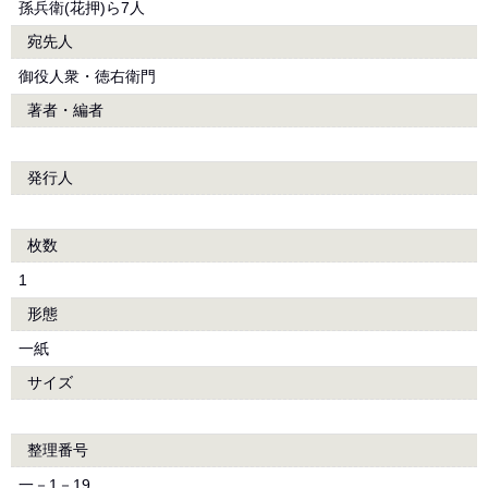
孫兵衛(花押)ら7人
宛先人
御役人衆・徳右衛門
著者・編者
発行人
枚数
1
形態
一紙
サイズ
整理番号
一－1－19