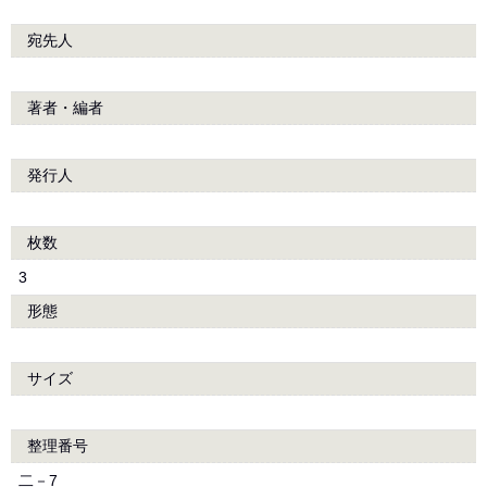
宛先人
著者・編者
発行人
枚数
3
形態
サイズ
整理番号
二－7