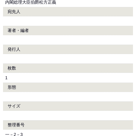
内閣総理大臣伯爵松方正義
宛先人
著者・編者
発行人
枚数
1
形態
サイズ
整理番号
一－2－3